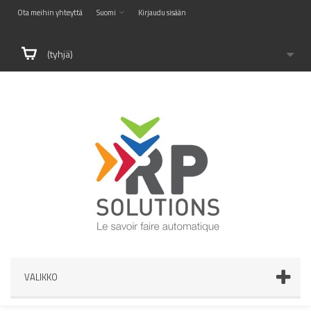
Ota meihin yhteyttä
Suomi
Kirjaudu sisään
(tyhjä)
VALIKKO