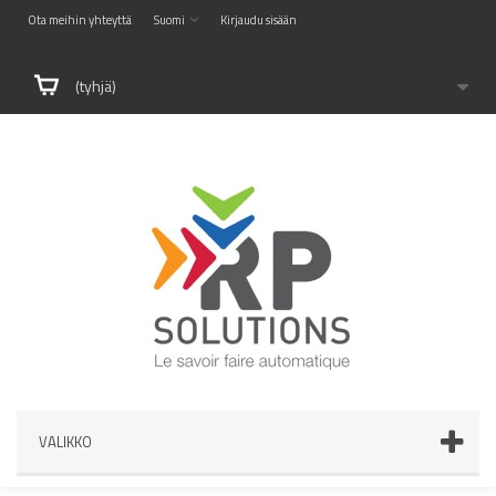
Ota meihin yhteyttä
Suomi
Kirjaudu sisään
(tyhjä)
VALIKKO