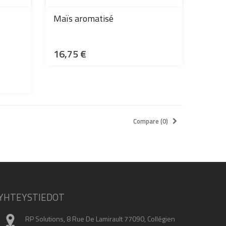
Maïs aromatisé
16,75 €
Compare (
0
)
YHTEYSTIEDOT
RP Solutions, 8 Rue De Lamirault 77090, Collégien