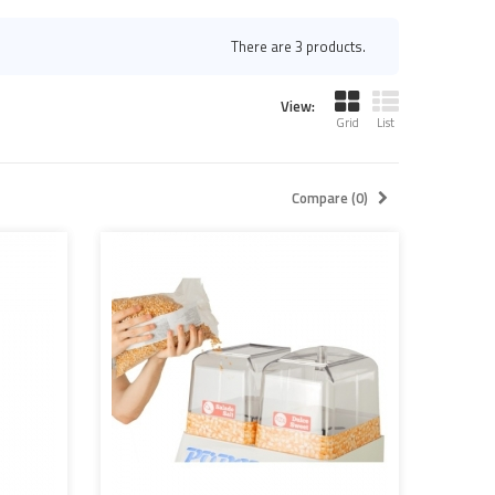
There are 3 products.
View:
Grid
List
Compare (
0
)