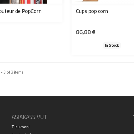
ibuteur de PopCorn
Cups pop corn
86,88 €
In Stock
- 3 of 3 items
ASIAKASSIVUT
Tilaukseni