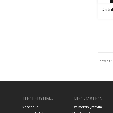
Distr
Showing 1 
TUOTERYHMÄT
INFORMATION
Monétique
Ota meihin yhteyttä