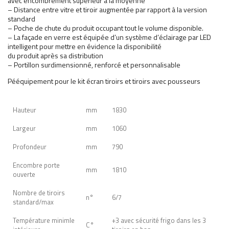
avec encombrement supérieur à la moyenne
– Distance entre vitre et tiroir augmentée par rapport à la version
standard
– Poche de chute du produit occupant tout le volume disponible.
– La façade en verre est équipée d’un système d’éclairage par LED
intelligent pour mettre en évidence la disponibilité
du produit après sa distribution
– Portillon surdimensionné, renforcé et personnalisable
Pééquipement pour le kit écran tiroirs et tiroirs avec pousseurs
Hauteur
mm
1830
Largeur
mm
1060
Profondeur
mm
790
Encombre porte
mm
1810
ouverte
Nombre de tiroirs
n°
6/7
standard/max
Température minimle
+3 avec sécurité frigo dans les 3
C°