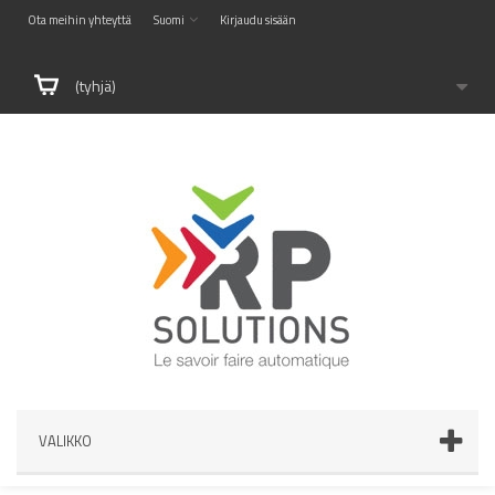
Ota meihin yhteyttä
Suomi
Kirjaudu sisään
(tyhjä)
VALIKKO