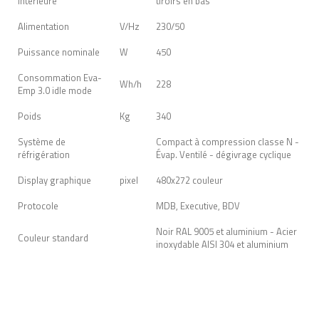
intérieure
tiroirs en bas
Alimentation
V/Hz
230/50
Puissance nominale
W
450
Consommation Eva-
Wh/h
228
Emp 3.0 idle mode
Poids
Kg
340
Système de
Compact à compression classe N -
réfrigération
Évap. Ventilé - dégivrage cyclique
Display graphique
pixel
480x272 couleur
Protocole
MDB, Executive, BDV
Noir RAL 9005 et aluminium - Acier
Couleur standard
inoxydable AISI 304 et aluminium