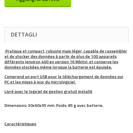
DETTAGLI
Pratique et compact, robuste mais léger, capable de rassembler
et de stocker des données à partir de plus de 100 appareils
différents (environ 400 en version 16 Mbits), et conserve les
données stockées même lorsque la batterie est épuisée.
Comprend un port USB pour le téléchargement de données sur
PC et les mises à jour du micrologiciel.
Livré avec le logiciel de gestion gratuit installé
Dimensions: 30x60x95 mm. Poids: 85 g avec batterie.
Caractéristiques