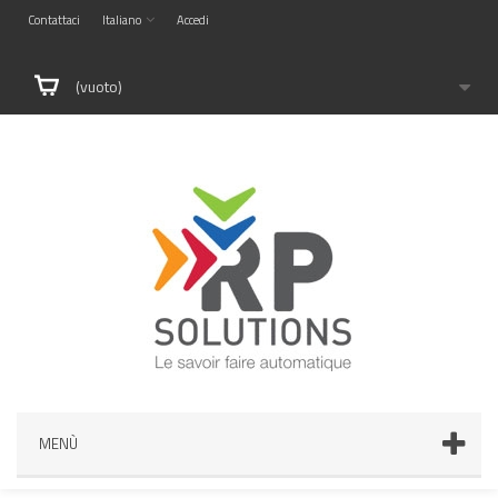
Contattaci
Italiano
Accedi
(vuoto)
MENÙ