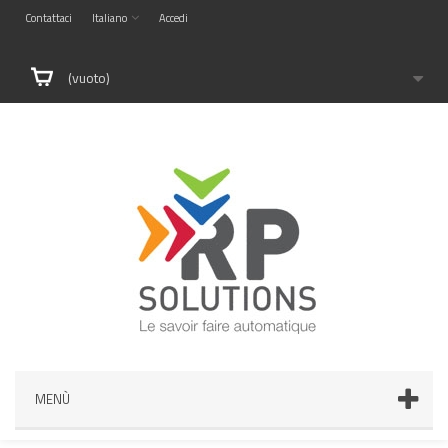
Contattaci
Italiano
Accedi
(vuoto)
MENÙ