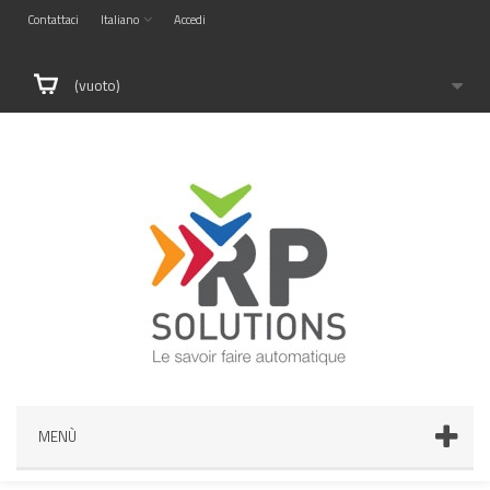
Contattaci
Italiano
Accedi
(vuoto)
MENÙ