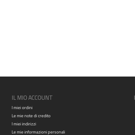
IL MIO ACCOUNT
I miei ordini
Le mie note di credito
I miei indirizzi
Le mie informazioni personali