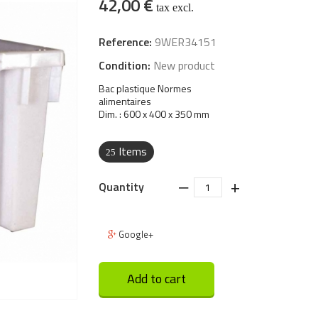
42,00 €
tax excl.
Reference:
9WER34151
Condition:
New product
Bac plastique Normes
alimentaires
Dim. : 600 x 400 x 350 mm
Items
25
‒
+
Quantity
Google+
Add to cart