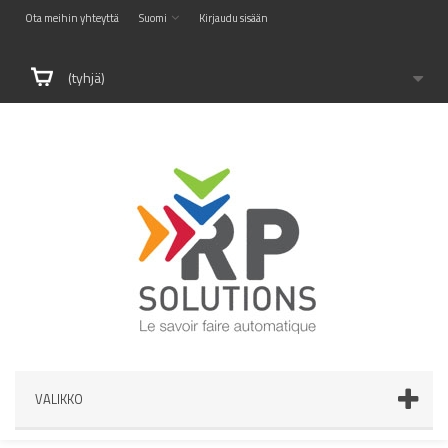
Ota meihin yhteyttä
Suomi
Kirjaudu sisään
(tyhjä)
VALIKKO