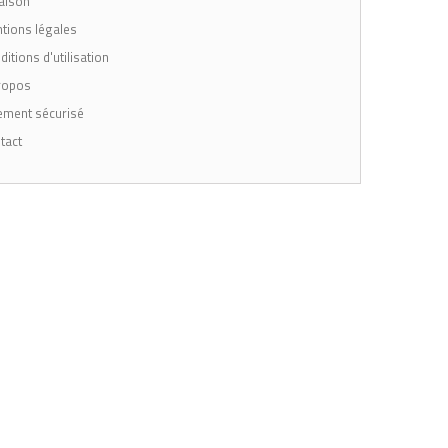
aison
tions légales
itions d'utilisation
ropos
ement sécurisé
tact