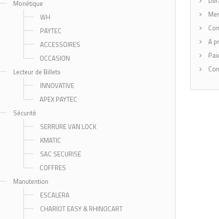
Livr
Monétique
Men
WH
Cond
PAYTEC
A p
ACCESSOIRES
Pai
OCCASION
Con
Lecteur de Billets
INNOVATIVE
APEX PAYTEC
Sécurité
SERRURE VAN LOCK
KMATIC
SAC SECURISE
COFFRES
Manutention
ESCALERA
CHARIOT EASY & RHINOCART