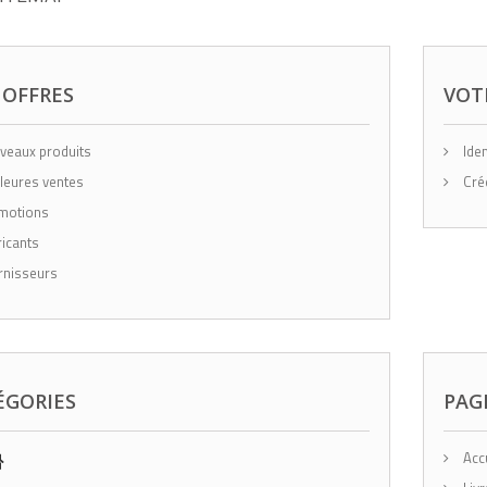
 OFFRES
VOT
eaux produits
Iden
leures ventes
Cré
motions
icants
nisseurs
ÉGORIES
PAG
Accu